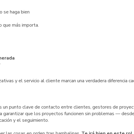
jo se haga bien
lo que más importa.
unerada
r
tivas y el servicio al cliente marcan una verdadera diferencia ca
ás un punto clave de contacto entre clientes, gestores de proyec
 a garantizar que los proyectos funcionen sin problemas — desde
ación y el seguimiento.
ner las cosas en orden tras bambalinas,
Te irá bien en este rol.