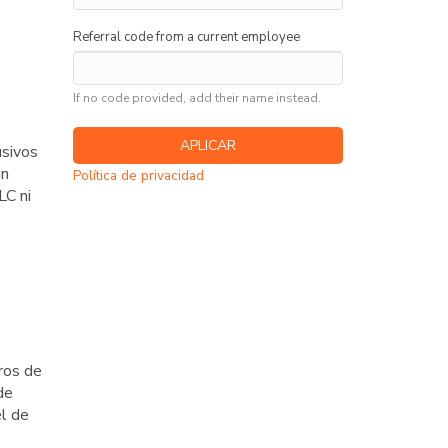
Referral code from a current employee
If no code provided, add their name instead.
usivos
án
Política de privacidad
LC ni
ros de
de
l de