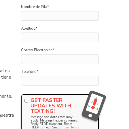
Nombre de Pila
*
Apellido
*
Correo Electrónico
*
a los
Teléfono
*
 tiene
mente,
GET FASTER
UPDATES WITH
TEXTING!
nuestra
Message and data rates may
apply. Message frequency varies.
Reply STOP to opt out. Reply
HELP for help. See our
User Terms