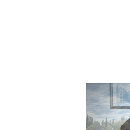
Slide
1
of
5:
Company
photo
1