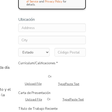
of Service
and
Privacy Policy
for
details.
Ubicación
Currículum/Calificaciones *
da día.
Or
Upload File
Type/Paste Text
to y el
Carta de Presentación
 la
Or
Upload File
Type/Paste Text
Título de Trabajo Reciente